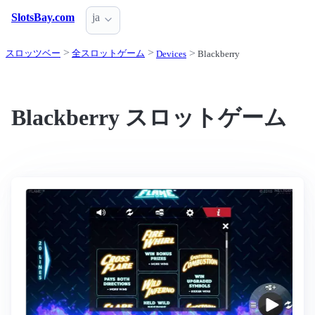
SlotsBay.com
ja
スロッツベー
全スロットゲーム
Devices
Blackberry
Blackberry スロットゲーム