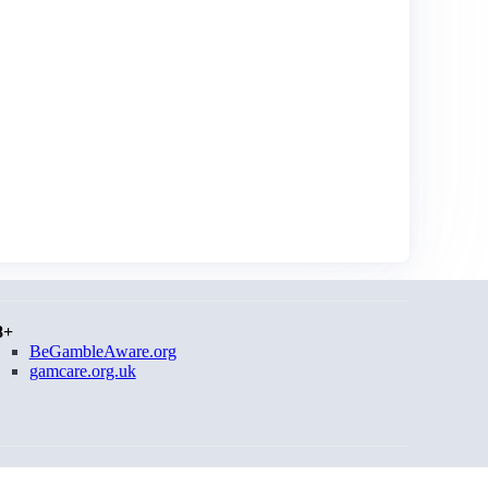
8+
BeGambleAware.org
gamcare.org.uk