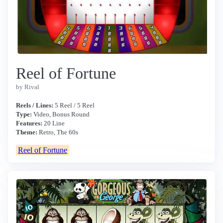
Reel of Fortune
by Rival
Reels / Lines:
5 Reel / 5 Reel
Type:
Video, Bonus Round
Features:
20 Line
Theme:
Retro, The 60s
Reel of Fortune