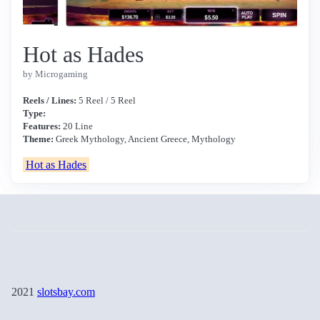
Hot as Hades
by Microgaming
Reels / Lines:
5 Reel / 5 Reel
Type:
Features:
20 Line
Theme:
Greek Mythology, Ancient Greece, Mythology
Hot as Hades
2021
slotsbay.com