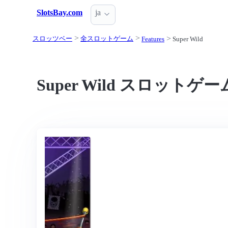
SlotsBay.com
ja
スロッツベー
全スロットゲーム
Features
Super Wild
Super Wild スロットゲー