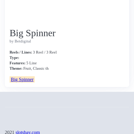
Big Spinner
by Betdigital
Reels / Lines:
3 Reel / 3 Reel
Type:
Features:
5 Line
Theme:
Fruit, Classic th
Big Spinner
2021
slotsbay.com