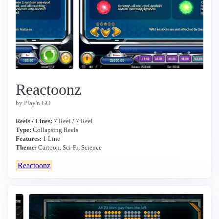
Reactoonz
by Play'n GO
Reels / Lines:
7 Reel / 7 Reel
Type:
Collapsing Reels
Features:
1 Line
Theme:
Cartoon, Sci-Fi, Science
Reactoonz