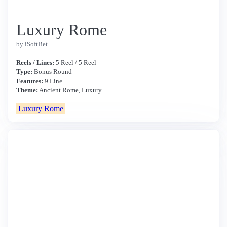
Luxury Rome
by iSoftBet
Reels / Lines:
5 Reel / 5 Reel
Type:
Bonus Round
Features:
9 Line
Theme:
Ancient Rome, Luxury
Luxury Rome