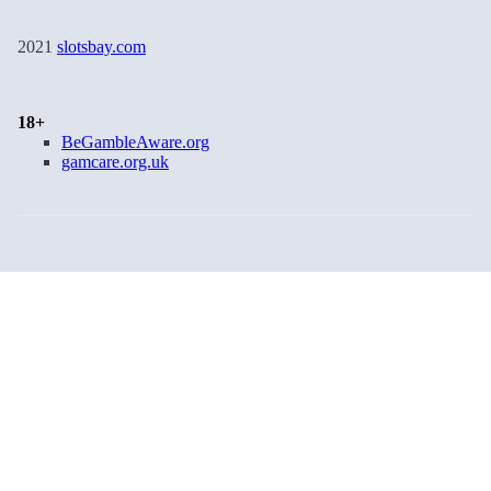
2021
slotsbay.com
18+
BeGambleAware.org
gamcare.org.uk