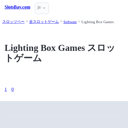
SlotsBay.com
ja
スロッツベー
全スロットゲーム
Software
Lighting Box Games
Lighting Box Games スロッ
トゲーム
1
0