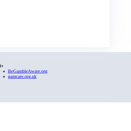
8+
BeGambleAware.org
gamcare.org.uk