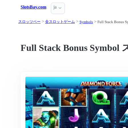
SlotsBay.com
ja
スロッツベー
全スロットゲーム
Symbols
Full Stack Bonus 
Full Stack Bonus Sy