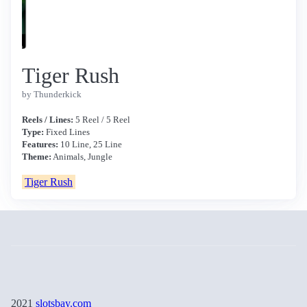
Tiger Rush
by Thunderkick
Reels / Lines:
5 Reel / 5 Reel
Type:
Fixed Lines
Features:
10 Line, 25 Line
Theme:
Animals, Jungle
Tiger Rush
2021
slotsbay.com