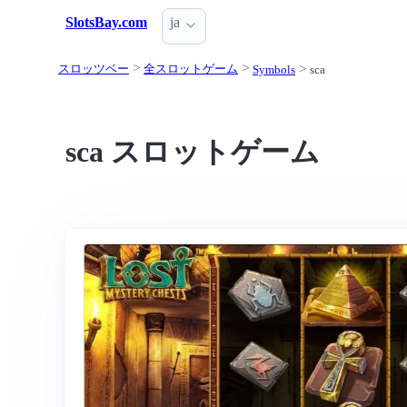
SlotsBay.com
ja
スロッツベー
全スロットゲーム
Symbols
sca
sca スロットゲーム