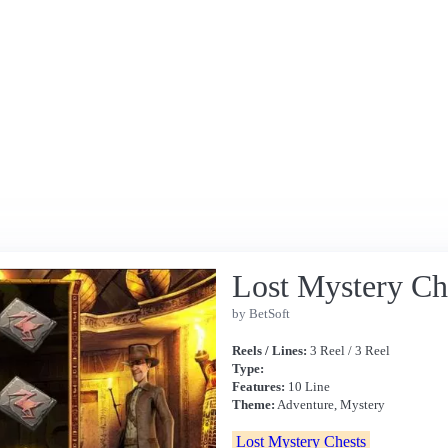
Lost Mystery Ch
by BetSoft
Reels / Lines:
3 Reel / 3 Reel
Type:
Features:
10 Line
Theme:
Adventure, Mystery
Lost Mystery Chests