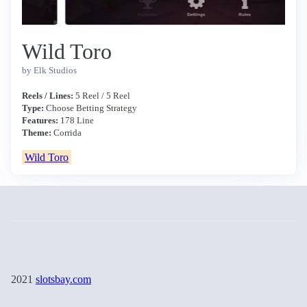
Wild Toro
by Elk Studios
Reels / Lines:
5 Reel / 5 Reel
Type:
Choose Betting Strategy
Features:
178 Line
Theme:
Corrida
Wild Toro
2021
slotsbay.com