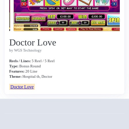
Doctor Love
by WGS Technology
Reels / Lines:
5 Reel / 5 Reel
Type:
Bonus Round
Features:
20 Line
Theme:
Hospital th, Doctor
Doctor Love