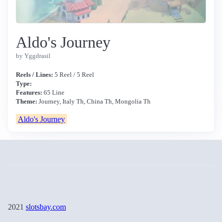
Aldo's Journey
by Yggdrasil
Reels / Lines:
5 Reel / 5 Reel
Type:
Features:
65 Line
Theme:
Journey, Italy Th, China Th, Mongolia Th
Aldo's Journey
2021
slotsbay.com