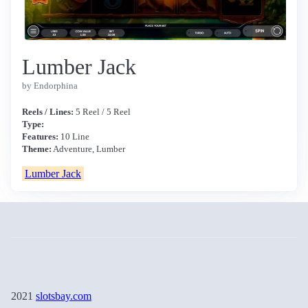
Lumber Jack
by Endorphina
Reels / Lines:
5 Reel / 5 Reel
Type:
Features:
10 Line
Theme:
Adventure, Lumber
Lumber Jack
2021
slotsbay.com