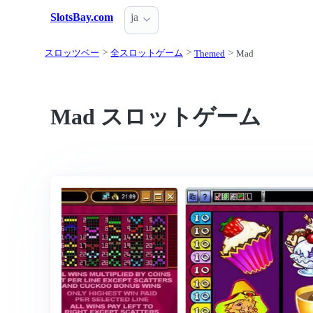
SlotsBay.com
ja
スロッツベー
全スロットゲーム
Themed
Mad
Mad スロットゲーム