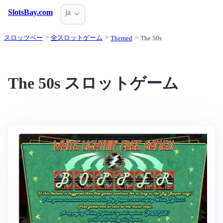
SlotsBay.com
ja
スロッツベー
全スロットゲーム
Themed
The 50s
The 50s スロットゲーム