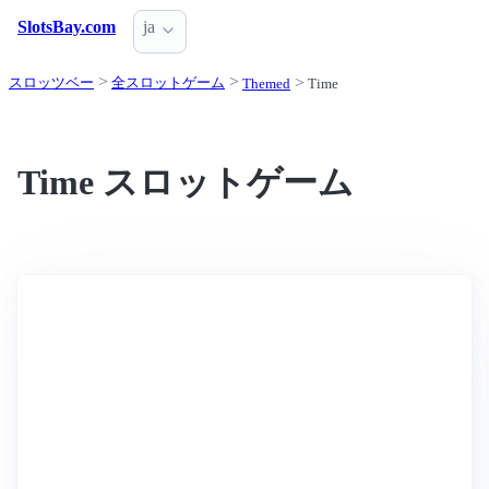
SlotsBay.com
ja
スロッツベー
全スロットゲーム
Themed
Time
Time スロットゲーム