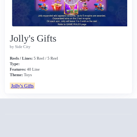
Jolly's Gifts
by Side City
Reels / Lines:
5 Reel / 5 Reel
Type:
Features:
40 Line
Theme:
Toys
Jolly's Gifts