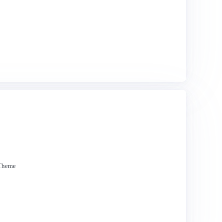
 Theme