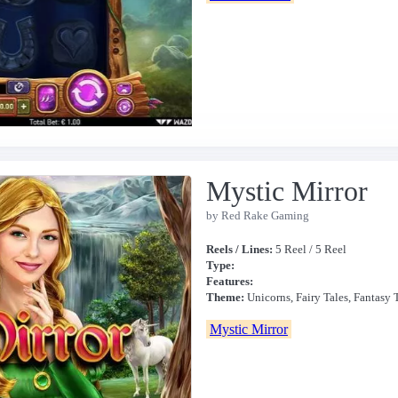
Mystic Mirror
by Red Rake Gaming
Reels / Lines:
5 Reel / 5 Reel
Type:
Features:
Theme:
Unicorns, Fairy Tales, Fantasy
Mystic Mirror