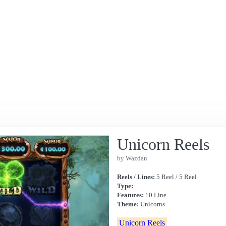
Unicorn Reels
by Wazdan
Reels / Lines:
5 Reel / 5 Reel
Type:
Features:
10 Line
Theme:
Unicorns
Unicorn Reels