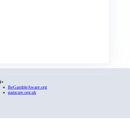
8+
BeGambleAware.org
gamcare.org.uk